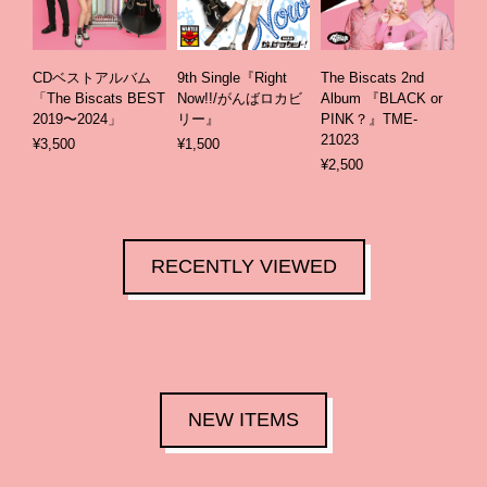
CDベストアルバム
9th Single『Right
The Biscats 2nd
「The Biscats BEST
Now!!/がんばロカビ
Album 『BLACK or
2019〜2024」
リー』
PINK？』TME-
21023
¥3,500
¥1,500
¥2,500
RECENTLY VIEWED
NEW ITEMS